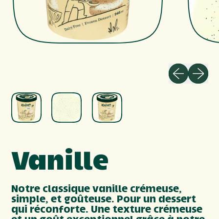
Diapositi
Diapo
Vanille
Notre classique vanille crémeuse,
simple, et goûteuse. Pour un dessert
qui réconforte. Une texture crémeuse