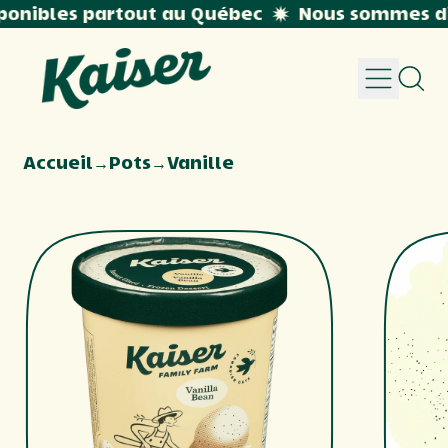
onibles partout au Québec
Nous sommes di
Menu
Rech
sur
notr
site
Accueil
→
Pots
→
Vanille