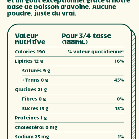
et un goût exceptionnel grâce à notre
base de boisson d’avoine. Aucune
poudre, juste du vrai.
Valeur
Pour 3/4 tasse
nutritive
(188mL)
Calories 190
% valeur quotidienne*
Lipides 12 g
16%
Saturés 9 g
+Trans 0 g
45%
Glucides 21 g
Fibres 0 g
0%
Sucres 15 g
15%
Protéines 1 g
Cholestérol 0 mg
Sodium 25 mg
1%