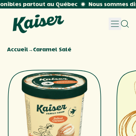
nibles partout au Québec
Nous sommes dis
Menu
Rech
sur
notr
site
Accueil
→
Caramel Salé