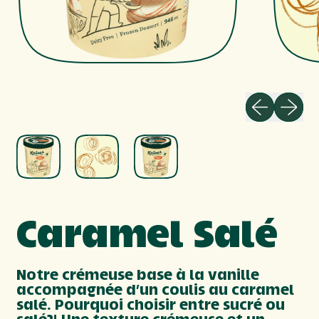
Diapositi
Diapo
Caramel Salé
Notre
crémeuse
base à la
vanille
accompagnée
d’un coulis au
caramel
salé
.
Pourquoi
choisir
entre
sucré
ou