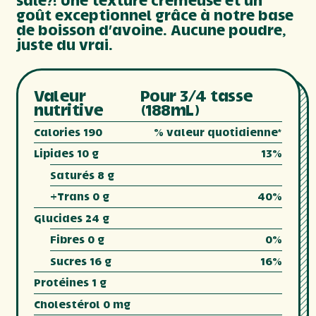
salé
?! Une texture
crémeuse
et un
goût
exceptionnel
grâce à
notre
base
de
boisson
d’avoine
.
Aucune
poudre
,
juste
du
vrai
.
Valeur
Pour 3/4 tasse
nutritive
(188mL)
Calories 190
% valeur quotidienne*
Lipides 10 g
13%
Saturés 8 g
+Trans 0 g
40%
Glucides 24 g
Fibres 0 g
0%
Sucres 16 g
16%
Protéines 1 g
Cholestérol 0 mg